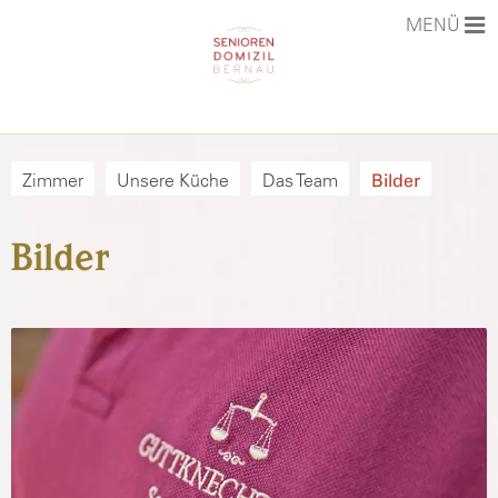
MENÜ
STARTSEITE
Zimmer
Unsere Küche
Das Team
Bilder
AKTUELLES
Bilder
PHILOSOPHIE
DAS HAUS
LEISTUNGEN & PREISE
KARRIERE
KONTAKT