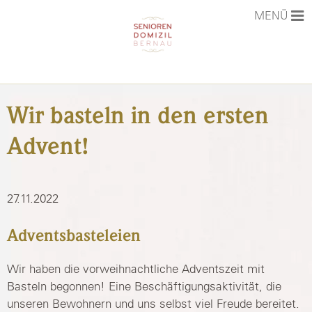
MENÜ
STARTSEITE
Wir basteln in den ersten
AKTUELLES
Advent!
PHILOSOPHIE
DAS HAUS
27.11.2022
LEISTUNGEN & PREISE
Adventsbasteleien
KARRIERE
Wir haben die vorweihnachtliche Adventszeit mit
KONTAKT
Basteln begonnen! Eine Beschäftigungsaktivität, die
unseren Bewohnern und uns selbst viel Freude bereitet.