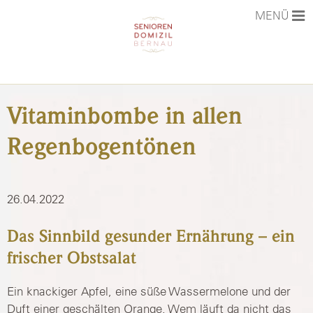
MENÜ
STARTSEITE
Vitaminbombe in allen
AKTUELLES
Regenbogentönen
PHILOSOPHIE
DAS HAUS
26.04.2022
LEISTUNGEN & PREISE
Das Sinnbild gesunder Ernährung – ein
KARRIERE
frischer Obstsalat
KONTAKT
Ein knackiger Apfel, eine süße Wassermelone und der
Duft einer geschälten Orange. Wem läuft da nicht das